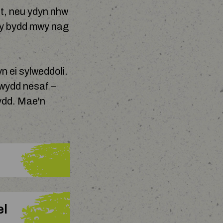
nt, neu ydyn nhw
 y bydd mwy nag
n ei sylweddoli.
gwydd nesaf –
wydd. Mae'n
el