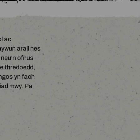
ol ac
hywun arall nes
s neu'n ofnus
weithredoedd,
angos yn fach
giad mwy. Pa