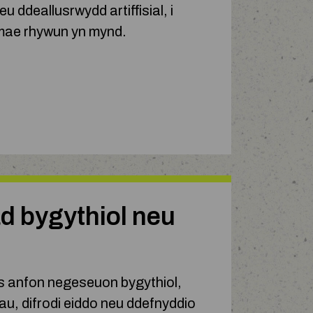
u ddeallusrwydd artiffisial, i
 mae rhywun yn mynd.
 bygythiol neu
s anfon negeseuon bygythiol,
u, difrodi eiddo neu ddefnyddio