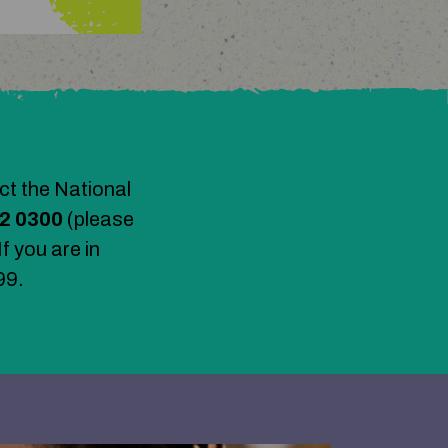
ct the National
02 0300
(please
 If you are in
99.