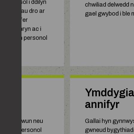
mdeithasol i ddilyn
chwiliad delwedd ne
d sylwadau dro ar
gael gwybod i ble
bl ar gyfer
'w dychryn ac i
 gyfrifon personol
u.
eth
Ymddygiad
annifyr
sonol rhywun neu
Gallai hyn gynnwy
weddau personol
gwneud bygythiada