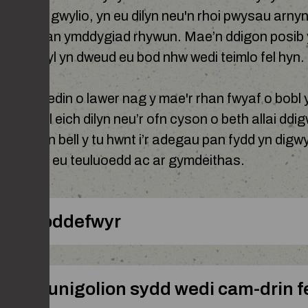
un yn eu gwylio, yn eu dilyn neu'n rhoi pwysau arny
ysgwyd gan ymddygiad rhywun. Mae’n ddigon posib
i ddisgwyl yn dweud eu bod nhw wedi teimlo fel hyn.
wy cyffredin o lawer nag y mae'r rhan fwyaf o bobl y
d, cael eich dilyn neu’r ofn cyson o beth allai ddi
n mynd yn bell y tu hwnt i’r adegau pan fydd yn dig
ioddefwyr, eu teuluoedd ac ar gymdeithas.
 ar ddioddefwyr
adau i unigolion sydd wedi cam-drin f