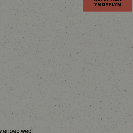
YN GYFLYM
 erioed wedi