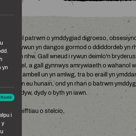
o stelcio fel patrwm o ymddygiad digroeso, obsesiyn
au
le mae rhywun yn dangos gormod o ddiddordeb yn r
edd.
rfu arnyn nhw. Gall wneud i rywun deimlo'n bryderu
h
yn ddiogel, a gall gynnwys amrywiaeth o wahanol 
n yn
arall. Mae ambell un yn amlwg, tra bo eraill yn ymdd
 ar eu pen eu hunain, ond yn rhan o batrwm ymddy
telcio ydyw, dydy o byth yn iawn.
iffodd
ddol
 enghreifftiau o stelcio.
lpu i
 y
lu