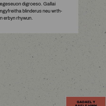
u negeseuon digroeso. Gallai
ymgyfreitha blinderus neu wrth-
yn erbyn rhywun.
GADAEL Y
SAFLE HWN