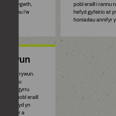
o hyn i fygwth,
pobl eraill i rann
lion, neu i’w
hefyd gyfeirio at 
honiadau annifyr 
 rhywun
olwg ar rywun.
cyfryngau
fideos, gyrru
 ofyn i bobl eraill
Mae hefyd yn
au clyfar a