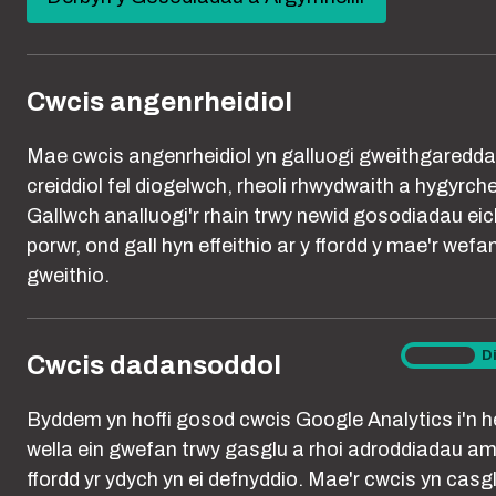
new
You are here:
Hafan
Beth Yw Cam-drin?
Stelcio
window)
Cwcis angenrheidiol
Gellir disgrifi
Mae cwcis angenrheidiol yn galluogi gweithgaredd
ailadroddus, l
creiddiol fel diogelwch, rheoli rhwydwaith a hygyrch
bod hynny'n ta
Gallwch analluogi'r rhain trwy newid gosodiadau eic
neu nad ydynt 
porwr, ond gall hyn effeithio ar y ffordd y mae'r wefa
ar-lein ac fel 
gweithio.
neu'n ddiniwed
fath bynnag o s
Cwcis
Ymlaen
D
Cwcis dadansoddol
dadanso
Dyma ychydig o
Byddem yn hoffi gosod cwcis Google Analytics i'n he
wella ein gwefan trwy gasglu a rhoi adroddiadau am
ffordd yr ydych yn ei defnyddio. Mae'r cwcis yn casg