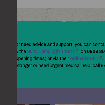
g stalked or need advice and support, you can conta
ne, run by the
Suzy Lamplugh Trust
, on
0808 8
site for opening times) or via their
online form
.
mediate danger or need urgent medical help, call 9