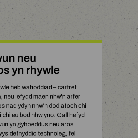
wun neu
s yn rhywle
le heb wahoddiad – cartref
, neu lefydd maen nhw'n arfer
os nad ydyn nhw'n dod atoch chi
i chi eu bod nhw yno. Gall hefyd
wun yn gyhoeddus neu aros
wys defnyddio technoleg, fel