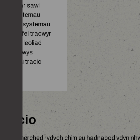
 hyn fod ar sawl
nnwys systemau
 fideo neu systemau
ob dydd fel tracwyr
golwg ar leoliad
l yn cynnwys
dyfeisiau tracio
stelcio
od a'r merched rydych chi'n eu hadnabod ydyn nhw