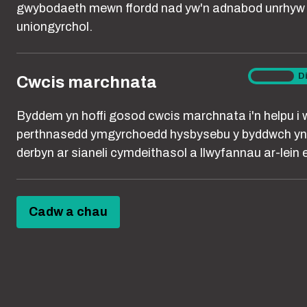
gwybodaeth mewn ffordd nad yw'n adnabod unrhyw 
uniongyrchol.
Cwcis
Ymlaen
D
Cwcis marchnata
marchna
Byddem yn hoffi gosod cwcis marchnata i'n helpu i 
Cyswllt heb gani
perthnasedd ymgyrchoedd hysbysebu y byddwch yn
derbyn ar sianeli cymdeithasol a llwyfannau ar-lein er
Galwadau ffôn, negeseuon tes
negeseuon digroeso dro ar ôl tr
gynnwys anfon negeseuon neu 
Cadw a chau
technoleg, fel deallusrwydd artiff
awtomeiddio negeseuon, anfon
bost o gyfrifon gwahanol neu an
roddion annisgwyl. Gall hefyd 