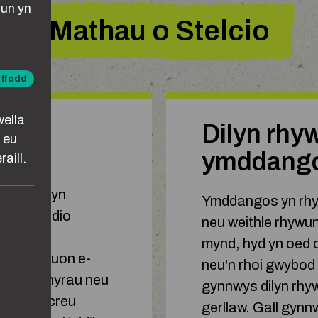
un yn
Mathau o Stelcio
iffodd
ta
wella
atâd
Dilyn rhy
 eu
ymddango
aill.
tun neu
o. Gall hyn
Ymddangos yn rhyw
ddefnyddio
neu weithle rhywun
isial, i
mynd, hyd yn oed 
 negeseuon e-
neu'n rhoi gwybod 
fon llythyrau neu
gynnwys dilyn rhy
gynnwys creu
gerllaw. Gall gynn