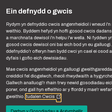
Skip to main content
Ein defnydd o gwcis
Rydym yn defnyddio cwcis angenrheidiol i wneud i'n 
weithio. Byddem hefyd yn hoffi gosod cwcis dadan
a marchnata dewisol i'n helpu i'w wella. Ni fyddwn y
gosod cwcis dewisol oni bai eich bod yn eu galluogi
ddefnyddio'r offeryn hwn bydd cwci yn cael ei osod a
dyfais i gofio eich dewisiadau.
Mae cwcis angenrheidiol yn galluogi gweithgaredd
creiddiol fel diogelwch, rheoli rhwydwaith a hygyrch
Stelcio
Gallwch analluogi'r rhain trwy newid gosodiadau eic
porwr, ond gall hyn effeithio ar y ffordd y mae'r wefa
gweithio.
tudalen Cwcis
(Opens
in
a
Derbyn y Gosodiadau a Argymhellir