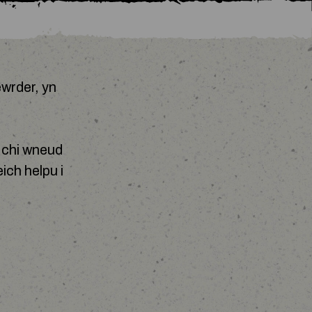
wrder, yn
i chi wneud
ich helpu i