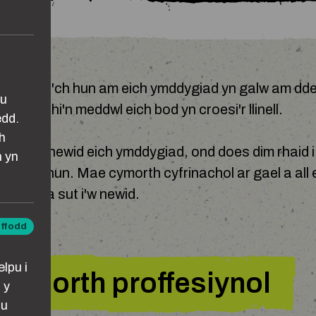
p I Newid
st â chi'ch hun am eich ymddygiad yn galw am dde
au
dwch chi'n meddwl eich bod yn croesi'r llinell.
edd.
h
b chi yw newid eich ymddygiad, ond does dim rhaid 
n yn
en eich hun. Mae cymorth cyfrinachol ar gael a all e
dygiad a sut i'w newid.
iffodd
ddol
lpu i
cymorth proffesiynol
 y
lu