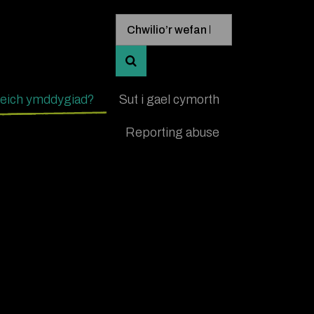
Mewngofnodi allweddeiriau chwi
Chwilio’r wefan hon
CHWILIO AM GANLYNIADAU A’U 
 eich ymddygiad?
Sut i gael cymorth
Reporting abuse