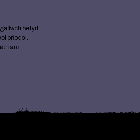
 gallwch hefyd
eol priodol.
aeth am