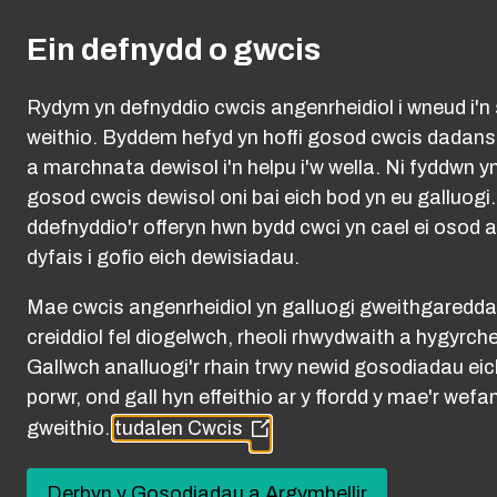
Skip to main content
Ein defnydd o gwcis
Rydym yn defnyddio cwcis angenrheidiol i wneud i'n 
weithio. Byddem hefyd yn hoffi gosod cwcis dadan
a marchnata dewisol i'n helpu i'w wella. Ni fyddwn y
gosod cwcis dewisol oni bai eich bod yn eu galluogi
ddefnyddio'r offeryn hwn bydd cwci yn cael ei osod a
dyfais i gofio eich dewisiadau.
Mae cwcis angenrheidiol yn galluogi gweithgaredd
creiddiol fel diogelwch, rheoli rhwydwaith a hygyrch
Cael help 
Gallwch analluogi'r rhain trwy newid gosodiadau eic
porwr, ond gall hyn effeithio ar y ffordd y mae'r wefa
gweithio.
tudalen Cwcis
(Opens
in
a
Derbyn y Gosodiadau a Argymhellir