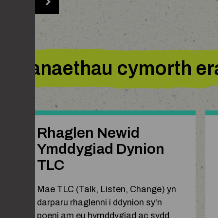
ESPECT
asanaethau cymorth era
Rhaglen Newid
Ymddygiad Dynion
TLC
Mae TLC (Talk, Listen, Change) yn
darparu rhaglenni i ddynion sy'n
poeni am eu hymddygiad ac sydd