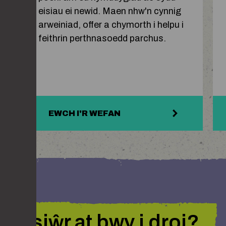
eisiau ei newid. Maen nhw'n cynnig
arweiniad, offer a chymorth i helpu i
feithrin perthnasoedd parchus.
EWCH I'R WEFAN
yn siŵr at bwy i droi?