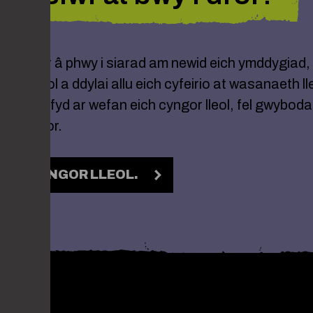
hi’n siŵr â phwy i siarad am newid eich ymddygiad,
ngor lleol a ddylai allu eich cyfeirio at wasanaeth ll
ddau hefyd ar wefan eich cyngor lleol, fel gwybod
 chyngor.
 I’CH CYNGOR LLEOL.