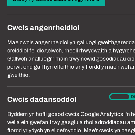
new
You are here:
Hafan
Poeni Am Eich Ymddygiad?
Cael Hel
window)
Cwcis angenrheidiol
Mae bod yn one
Mae cwcis angenrheidiol yn galluogi gweithgaredd
enwedig pan fyd
creiddiol fel diogelwch, rheoli rhwydwaith a hygyrch
Gallwch analluogi'r rhain trwy newid gosodiadau eic
Eich cyfrifolde
porwr, ond gall hyn effeithio ar y ffordd y mae'r wefa
hynny ar eich p
gweithio.
ddeall eich ymd
Cwcis
Ymlaen
D
Cwcis dadansoddol
dadanso
Byddem yn hoffi gosod cwcis Google Analytics i'n he
Cael 
wella ein gwefan trwy gasglu a rhoi adroddiadau am
ffordd yr ydych yn ei defnyddio. Mae'r cwcis yn casg