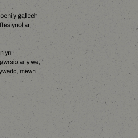
oeni y gallech
fesiynol ar
yn yn
gwrsio ar y we,
rhywedd, mewn