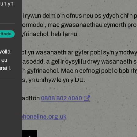
un yn
 gwneud i rywun deimlo’n ofnus neu os ydych chi’n p
rhywun yn ormodol, mae gwasanaethau cymorth prof
 chi, yn gyfrinachol, heb farnu.
iffodd
ta
wella
ôn Respect yn wasanaeth ar gyfer pobl sy'n ymddw
 eu
eu perthnasoedd, a gellir cysylltu drwy wasanaeth s
aill.
ell gymorth gyfrinachol. Mae'n cefnogi pobl o bob 
berthynas, yn unrhyw le yn y DU.
espect: Rhadffôn
0808 802 4040
espectphoneline.org.uk