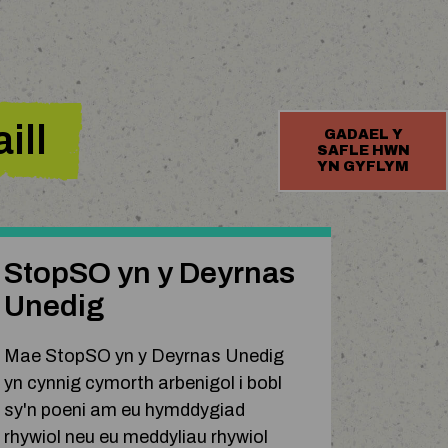
ill
GADAEL Y
SAFLE HWN
YN GYFLYM
StopSO yn y Deyrnas
Unedig
Mae StopSO yn y Deyrnas Unedig
yn cynnig cymorth arbenigol i bobl
sy'n poeni am eu hymddygiad
rhywiol neu eu meddyliau rhywiol