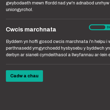
gwybodaeth mewn ffordd nad yw'n adnabod unrhyw 
uniongyrchol.
Os ydych chi’n
fod yn rheoli 
gael i’ch helpu
Cwcis
Ymlaen
D
Cwcis marchnata
marchna
Byddem yn hoffi gosod cwcis marchnata i'n helpu i 
Mae Llinell Ff
perthnasedd ymgyrchoedd hysbysebu y byddwch yn
gamdriniol yn 
derbyn ar sianeli cymdeithasol a llwyfannau ar-lein er
e-bost neu lin
unrhyw fath o 
Cadw a chau
Llinell ffôn R
E-bost:
info@r