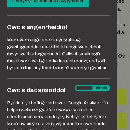
Derbyn y Gosodiadau a Argymhellir
ydych chi neu rywun rydych chi'n ei adnabod yn cael
new
ei gam-drin, mae ffyrdd eraill o siarad am y peth a
window)
chael cymorth, yn dibynnu ar beth sydd wedi
digwydd ac ym mhle. Gall yr opsiynau hyn helpu i'ch
Cwcis angenrheidiol
cefnogi, yn ogystal â chofnodi beth sy'n digwydd a
Mae cwcis angenrheidiol yn galluogi
phenderfynu beth i'w wneud nesaf.
gweithgareddau creiddiol fel diogelwch, rheoli
rhwydwaith a hygyrchedd. Gallwch analluogi'r
Os ydych chi mewn perygl dybryd, ffoniwch 999. Os
rhain trwy newid gosodiadau eich porwr, ond gall
nad yw’n ddiogel i chi siarad, gallwch bwyso 55 a
hyn effeithio ar y ffordd y mae'r wefan yn gweithio.
byddwch yn cael eich trosglwyddo i rywun sydd
wedi'i hyfforddi i ddelio â ‘galwadau tawel’.
Cwcis
Ymlaen
Diffodd
Cwcis dadansoddol
dadansoddol
Riportio cam-drin domestig
Byddem yn hoffi gosod cwcis Google Analytics i'n
helpu i wella ein gwefan trwy gasglu a rhoi
adroddiadau am y ffordd yr ydych yn ei defnyddio.
Riportio stelcio
Mae'r cwcis yn casglu gwybodaeth mewn ffordd