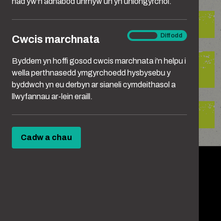
nad yw'n adnabod unrhyw un yn uniongyrchol.
Riportio cam-drin ar-lein
Cwcis
Ymlaen
Diffodd
Cwcis marchnata
marchnata
Byddem yn hoffi gosod cwcis marchnata i'n helpu i
Riportio cam-drin mewn man
wella perthnasedd ymgyrchoedd hysbysebu y
cyhoeddus
byddwch yn eu derbyn ar sianeli cymdeithasol a
llwyfannau ar-lein eraill.
Riportio trais rhywiol
Cadw a chau
Social menu
Facebook
Twitter
Instagram