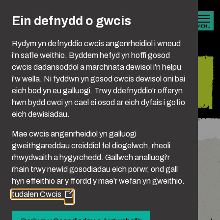
Skip to main content
Ein defnydd o gwcis
MENU
Rydym yn defnyddio cwcis angenrheidiol i wneud
i'n safle weithio. Byddem hefyd yn hoffi gosod
cwcis dadansoddol a marchnata dewisol i'n helpu
Ffyrdd eraill o riportio
i'w wella. Ni fyddwn yn gosod cwcis dewisol oni bai
camdriniaeth
eich bod yn eu galluogi. Trwy ddefnyddio'r offeryn
hwn bydd cwci yn cael ei osod ar eich dyfais i gofio
eich dewisiadau.
You are here:
Hafan
Riportio Camdriniaeth
Riportio – Opsiynau Eraill
Mae cwcis angenrheidiol yn galluogi
gweithgareddau creiddiol fel diogelwch, rheoli
Ffyrdd eraill o riportio
rhwydwaith a hygyrchedd. Gallwch analluogi'r
rhain trwy newid gosodiadau eich porwr, ond gall
camdriniaeth
hyn effeithio ar y ffordd y mae'r wefan yn gweithio.
tudalen Cwcis
Nid pawb fydd yn teimlo'n ddigon cyfforddus i
(Opens
in
ffonio'r heddlu’n syth, ac mae hynny'n iawn. Os
a