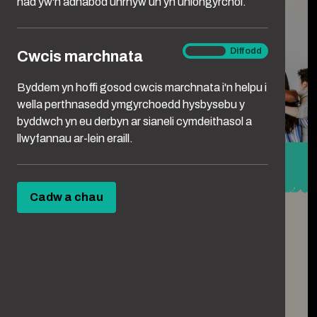
nad yw'n adnabod unrhyw un yn uniongyrchol.
Cwcis
Ymlaen
Diffodd
Cwcis marchnata
marchnata
Byddem yn hoffi gosod cwcis marchnata i'n helpu i
wella perthnasedd ymgyrchoedd hysbysebu y
byddwch yn eu derbyn ar sianeli cymdeithasol a
llwyfannau ar-lein eraill.
Partner with us
Cadw a chau
If you want to do more to support and
amplify the campaign, please get in touch
with our partnerships team.