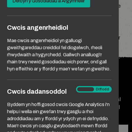
Derbyn y Gosodiadau a Argymhellir
That includes businesses and organisations like
new
yours.
window)
Cwcis angenrheidiol
By supporting the campaign, you can help us
amplify this important message and help deliver
Mae cwcis angenrheidiol yn galluogi
the change we need.
gweithgareddau creiddiol fel diogelwch, rheoli
rhwydwaith a hygyrchedd. Gallwch analluogi'r
rhain trwy newid gosodiadau eich porwr, ond gall
hyn effeithio ar y ffordd y mae'r wefan yn gweithio.
What can you do?
Cwcis
Ymlaen
Diffodd
Cwcis dadansoddol
dadansoddol
If you would like to co-create campaign material
Byddem yn hoffi gosod cwcis Google Analytics i'n
with the Enough Team, contact us via the email
helpu i wella ein gwefan trwy gasglu a rhoi
address below:
adroddiadau am y ffordd yr ydych yn ei defnyddio.
Mae'r cwcis yn casglu gwybodaeth mewn ffordd
Group of people with linked arms, backs to camera.