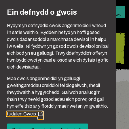
Skip to main content
Ein defnydd o gwcis
MENU
Rydym yn defnyddio cwcis angenrheidiol i wneud
i'n safle weithio. Byddem hefyd yn hoffi gosod
cwcis dadansoddol a marchnata dewisol i'n helpu
Support the
i'w wella. Ni fyddwn yn gosod cwcis dewisol oni bai
campaign
eich bod yn eu galluogi. Trwy ddefnyddio'r offeryn
hwn bydd cwci yn cael ei osod ar eich dyfais i gofio
eich dewisiadau.
You are here:
Hafan
Support The Campaign
Mae cwcis angenrheidiol yn galluogi
gweithgareddau creiddiol fel diogelwch, rheoli
rhwydwaith a hygyrchedd. Gallwch analluogi'r
Why we need you
rhain trwy newid gosodiadau eich porwr, ond gall
hyn effeithio ar y ffordd y mae'r wefan yn gweithio.
tudalen Cwcis
(Opens
Violence against women and girls is everyone’s
in
problem and we can all be part of the solution.
a