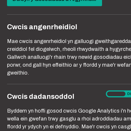
new
You think 
window)
Cwcis angenrheidiol
Mae cwcis angenrheidiol yn galluogi gweithgaredd
creiddiol fel diogelwch, rheoli rhwydwaith a hygyrch
Gallwch analluogi'r rhain trwy newid gosodiadau eic
porwr, ond gall hyn effeithio ar y ffordd y mae'r wefa
gweithio.
Cwcis
Ymlaen
D
Cwcis dadansoddol
dadanso
Byddem yn hoffi gosod cwcis Google Analytics i'n he
wella ein gwefan trwy gasglu a rhoi adroddiadau am
ffordd yr ydych yn ei defnyddio. Mae'r cwcis yn casg