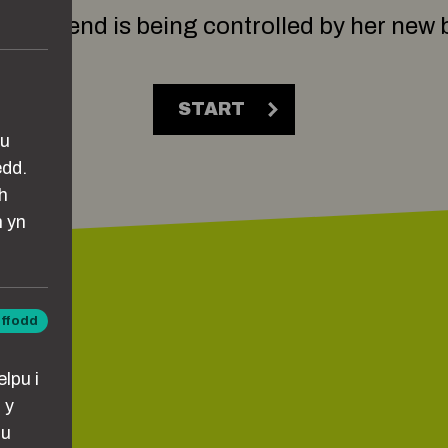
your friend is being controlled by her ne
START
au
edd.
h
n yn
iffodd
ddol
lpu i
 y
lu