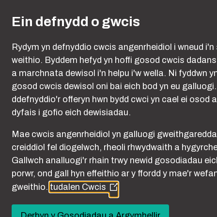
Skip to main content
Ein defnydd o gwcis
Rydym yn defnyddio cwcis angenrheidiol i wneud i'n 
weithio. Byddem hefyd yn hoffi gosod cwcis dadan
a marchnata dewisol i'n helpu i'w wella. Ni fyddwn y
gosod cwcis dewisol oni bai eich bod yn eu galluogi
ddefnyddio'r offeryn hwn bydd cwci yn cael ei osod a
dyfais i gofio eich dewisiadau.
Con
Mae cwcis angenrheidiol yn galluogi gweithgaredd
creiddiol fel diogelwch, rheoli rhwydwaith a hygyrch
Gallwch analluogi'r rhain trwy newid gosodiadau eic
porwr, ond gall hyn effeithio ar y ffordd y mae'r wefa
gweithio.
tudalen Cwcis
(Opens
in
a
Derbyn y Gosodiadau a Argymhellir