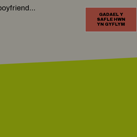
w boyfriend
GADAEL Y
SAFLE HWN
YN GYFLYM