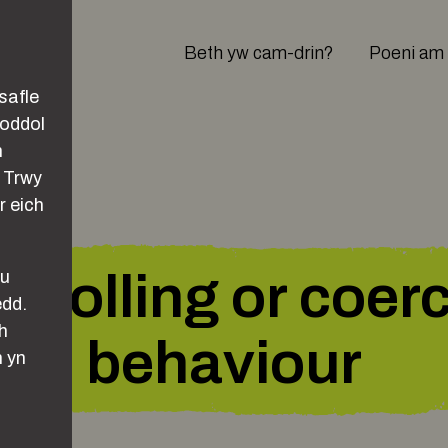
Main navigation
Beth yw cam-drin?
Poeni am
safle
soddol
n
. Trwy
r eich
trolling or coer
au
edd.
h
behaviour
n yn